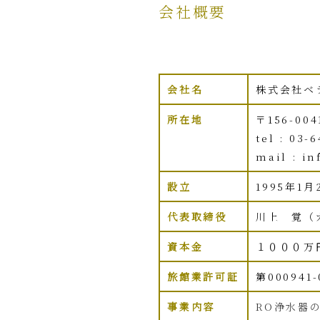
会社概要
会社名
株式会社ベ
所在地
〒156-00
tel : 03-
mail : i
設立
1995年1月
代表取締役
川上 覚（
資本金
１０００万
旅館業許可証
第000941-
事業内容
RO浄水器